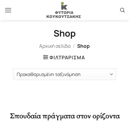
Μετάβαση
στο
περιεχόμενο
Shop
Αρχική σελίδα
/
Shop
ΦΙΛΤΡΆΡΙΣΜΑ
Σπουδαία πράγματα στον ορίζοντα