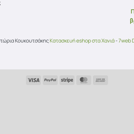
ς
Π
β
υτώρια Κουκουτσάκης
Kατασκευή eshop στα Χανιά
-
7web D
Visa
PayPal
Stripe
MasterCard
Cash
On
Delivery