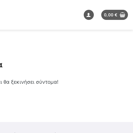
0,00
€
α
ι θα ξεκινήσει σύντομα!