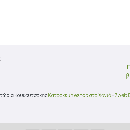
ς
Π
β
υτώρια Κουκουτσάκης
Kατασκευή eshop στα Χανιά
-
7web D